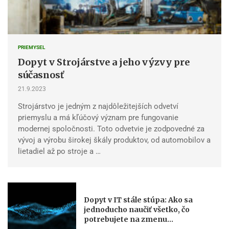
PRIEMYSEL
Dopyt v Strojárstve a jeho výzvy pre
súčasnosť
21.9.2023
Strojárstvo je jedným z najdôležitejších odvetví
priemyslu a má kľúčový význam pre fungovanie
modernej spoločnosti. Toto odvetvie je zodpovedné za
vývoj a výrobu širokej škály produktov, od automobilov a
lietadiel až po stroje a …
Dopyt v IT stále stúpa: Ako sa
jednoducho naučiť všetko, čo
potrebujete na zmenu...