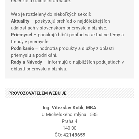
recenzie a ďalšie informácie.
Web je rozdelený do niekoľkých sekcií:
Aktuality
– poskytujú prehľad o najdôležitejších
udalostiach v slovenskom priemysle a biznise.
Priemysel
– ponúkajú hlbší pohľad na aktuálne témy a
trendy v priemysle.
Podnikanie
– hodnotia produkty a služby z oblasti
priemyslu a podnikání.
Rady a Návody
– informujú o najbližších podujatiach v
oblasti priemyslu a biznisu.
PROVOZOVATELEM WEBU JE
Ing. Vítězslav Kotík, MBA
U Michelského mlýna 1535
Praha 4
140 00
IČO:
42143659