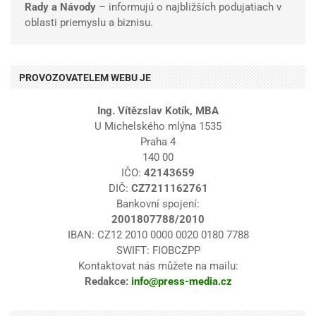
Rady a Návody
– informujú o najbližších podujatiach v
oblasti priemyslu a biznisu.
PROVOZOVATELEM WEBU JE
Ing. Vítězslav Kotík, MBA
U Michelského mlýna 1535
Praha 4
140 00
IČO:
42143659
DIČ:
CZ7211162761
Bankovní spojení:
2001807788/2010
IBAN: CZ12 2010 0000 0020 0180 7788
SWIFT: FIOBCZPP
Kontaktovat nás můžete na mailu:
Redakce:
info@press-media.cz