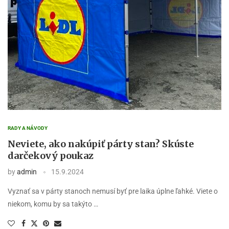
RADY A NÁVODY
Neviete, ako nakúpiť párty stan? Skúste
darčekový poukaz
by
admin
15.9.2024
Vyznať sa v párty stanoch nemusí byť pre laika úplne ľahké. Viete o
niekom, komu by sa takýto …