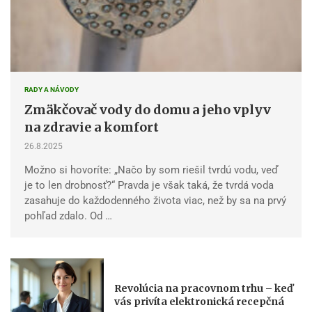
RADY A NÁVODY
Zmäkčovač vody do domu a jeho vplyv
na zdravie a komfort
26.8.2025
Možno si hovoríte: „Načo by som riešil tvrdú vodu, veď
je to len drobnosť?“ Pravda je však taká, že tvrdá voda
zasahuje do každodenného života viac, než by sa na prvý
pohľad zdalo. Od …
Revolúcia na pracovnom trhu – keď
vás privíta elektronická recepčná