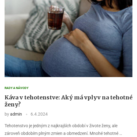
RADY A NÁVODY
Káva v tehotenstve: Aký má vplyv na tehotné
ženy?
by
admin
6.4.2024
Tehotenstvo je jedným z najkrajších období v živote ženy, ale
zároveň obdobím plným zmien a obmedzení. Mnohé tehotné …