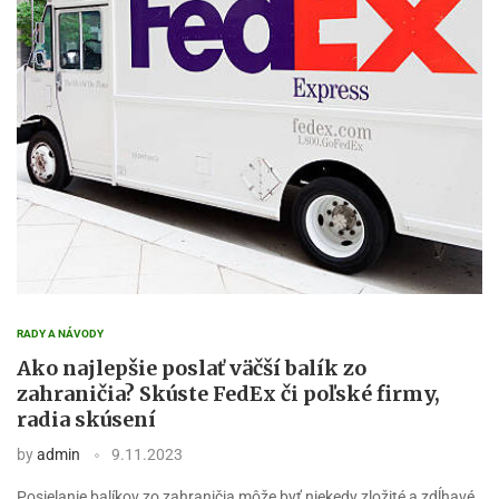
RADY A NÁVODY
Ako najlepšie poslať väčší balík zo
zahraničia? Skúste FedEx či poľské firmy,
radia skúsení
by
admin
9.11.2023
Posielanie balíkov zo zahraničia môže byť niekedy zložité a zdĺhavé.