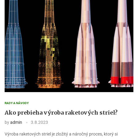
RADY A NÁVODY
Ako prebieha výroba raketových striel?
by
admin
3.8.2023
Výroba raketových striel je zložitý a náročný proces, ktorý si