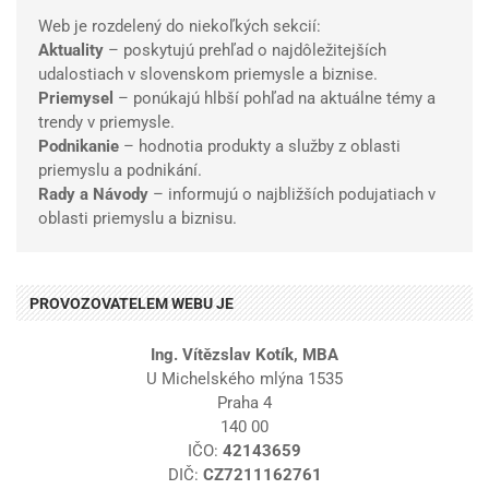
Web je rozdelený do niekoľkých sekcií:
Aktuality
– poskytujú prehľad o najdôležitejších
udalostiach v slovenskom priemysle a biznise.
Priemysel
– ponúkajú hlbší pohľad na aktuálne témy a
trendy v priemysle.
Podnikanie
– hodnotia produkty a služby z oblasti
priemyslu a podnikání.
Rady a Návody
– informujú o najbližších podujatiach v
oblasti priemyslu a biznisu.
PROVOZOVATELEM WEBU JE
Ing. Vítězslav Kotík, MBA
U Michelského mlýna 1535
Praha 4
140 00
IČO:
42143659
DIČ:
CZ7211162761