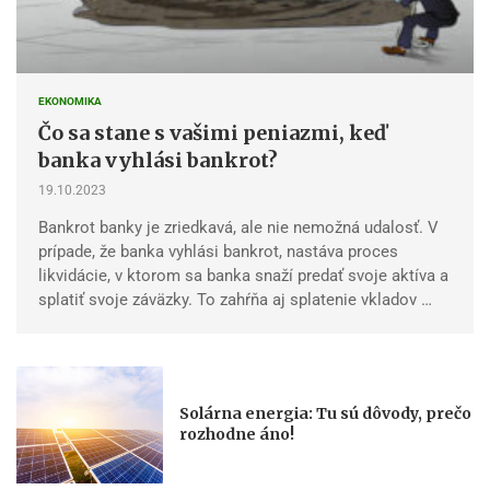
EKONOMIKA
Čo sa stane s vašimi peniazmi, keď
banka vyhlási bankrot?
19.10.2023
Bankrot banky je zriedkavá, ale nie nemožná udalosť. V
prípade, že banka vyhlási bankrot, nastáva proces
likvidácie, v ktorom sa banka snaží predať svoje aktíva a
splatiť svoje záväzky. To zahŕňa aj splatenie vkladov …
Solárna energia: Tu sú dôvody, prečo
rozhodne áno!