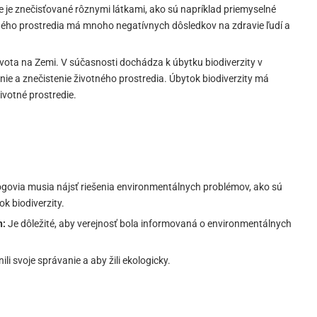
e je znečisťované rôznymi látkami, ako sú napríklad priemyselné
tného prostredia má mnoho negatívnych dôsledkov na zdravie ľudí a
ivota na Zemi. V súčasnosti dochádza k úbytku biodiverzity v
nie a znečistenie životného prostredia. Úbytok biodiverzity má
votné prostredie.
govia musia nájsť riešenia environmentálnych problémov, ako sú
k biodiverzity.
h:
Je dôležité, aby verejnosť bola informovaná o environmentálnych
ili svoje správanie a aby žili ekologicky.