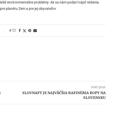
iešiť environmentálne problémy. Ak sa nám podarí nájsť riešenia
re planétu Zem a pre jej obyvateľov.
0
next post
S
SLOVNAFT JE NAJVÄČŠIA RAFINÉRIA ROPY NA
SLOVENSKU