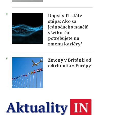
Dopyt v IT stále
stúpa: Ako sa
jednoducho naučiť
všetko, čo
potrebujete na
zmenu kariéry?
Zmeny v Británii od
odtrhnutia z Európy