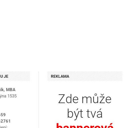
U JE
REKLAMA
tík, MBA
Zde může
ýna 1535
být tvá
659
62761
ení: