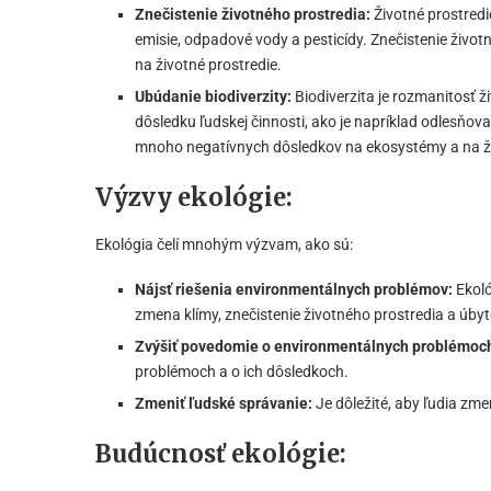
Znečistenie životného prostredia:
Životné prostredi
emisie, odpadové vody a pesticídy. Znečistenie živo
na životné prostredie.
Ubúdanie biodiverzity:
Biodiverzita je rozmanitosť ž
dôsledku ľudskej činnosti, ako je napríklad odlesňova
mnoho negatívnych dôsledkov na ekosystémy a na ži
Výzvy ekológie:
Ekológia čelí mnohým výzvam, ako sú:
Nájsť riešenia environmentálnych problémov:
Ekoló
zmena klímy, znečistenie životného prostredia a úbyto
Zvýšiť povedomie o environmentálnych problémoc
problémoch a o ich dôsledkoch.
Zmeniť ľudské správanie:
Je dôležité, aby ľudia zmen
Budúcnosť ekológie: