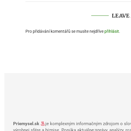
LEAVE
Pro přidávání komentářů se musíte nejdříve
přihlásit
.
Priemysel.sk
je komplexným informačným zdrojom o slov
výrobnej sfére a biznise. Ponúka aktuálne správy, analýzy, ro