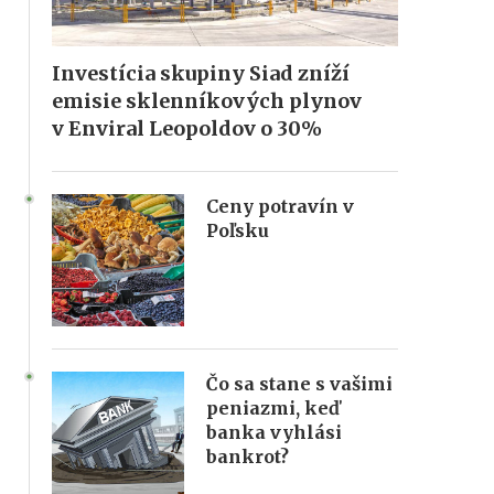
Investícia skupiny Siad zníží
emisie sklenníkových plynov
v Enviral Leopoldov o 30%
Ceny potravín v
Poľsku
Čo sa stane s vašimi
peniazmi, keď
banka vyhlási
bankrot?