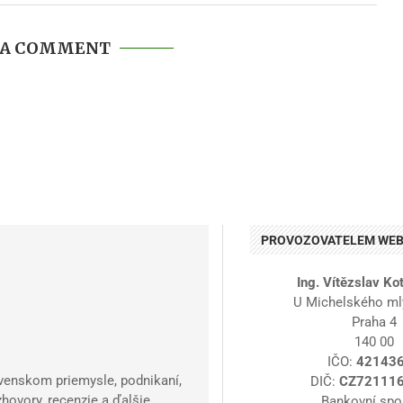
 A COMMENT
PROVOZOVATELEM WEB
Ing. Vítězslav Ko
U Michelského ml
Praha 4
140 00
IČO:
42143
enskom priemysle, podnikaní,
DIČ:
CZ72111
zhovory, recenzie a ďalšie
Bankovní spoj