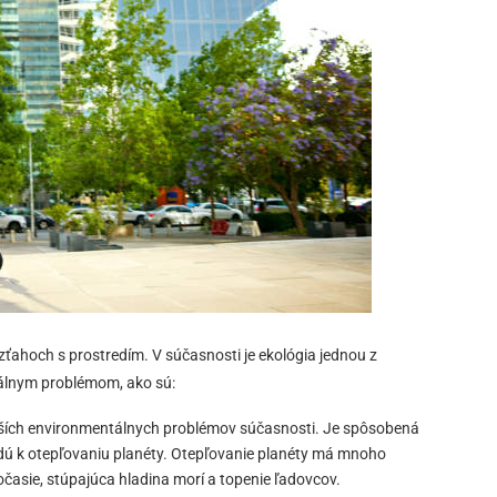
ťahoch s prostredím. V súčasnosti je ekológia jednou z
tálnym problémom, ako sú:
jších environmentálnych problémov súčasnosti. Je spôsobená
edú k otepľovaniu planéty. Otepľovanie planéty má mnoho
časie, stúpajúca hladina morí a topenie ľadovcov.