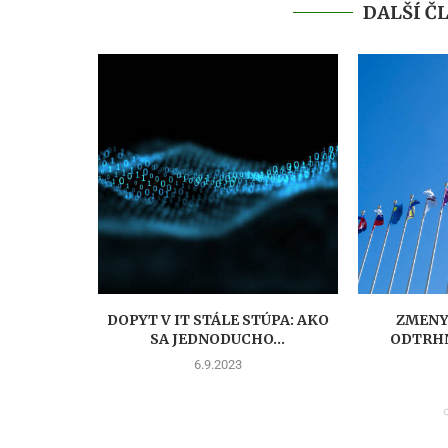
DALŠÍ Č
AŠIMI
DOPYT V IT STÁLE STÚPA: AKO
ZMENY 
NKA...
SA JEDNODUCHO...
ODTRHN
6.9.2023