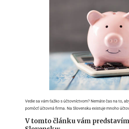
Vedie sa vám ťažko s účtovníctvom? Nemáte čas na to, aby
pomôcť účtovná firma. Na Slovensku existuje mnoho účtovn
V tomto článku vám predstaví