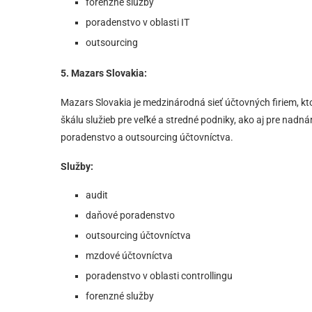
forenzné služby
poradenstvo v oblasti IT
outsourcing
5. Mazars Slovakia:
Mazars Slovakia je medzinárodná sieť účtovných firiem, k
škálu služieb pre veľké a stredné podniky, ako aj pre nadn
poradenstvo a outsourcing účtovníctva.
Služby:
audit
daňové poradenstvo
outsourcing účtovníctva
mzdové účtovníctva
poradenstvo v oblasti controllingu
forenzné služby