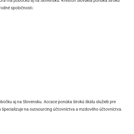
ktorá má pobočku aj na Slovensku. Kreston Slovakia ponúka širokú
árodné spoločnosti.
obočku aj na Slovensku. Accace ponúka širokú škálu služieb pre
sa špecializuje na outsourcing účtovníctva a mzdového účtovníctva.