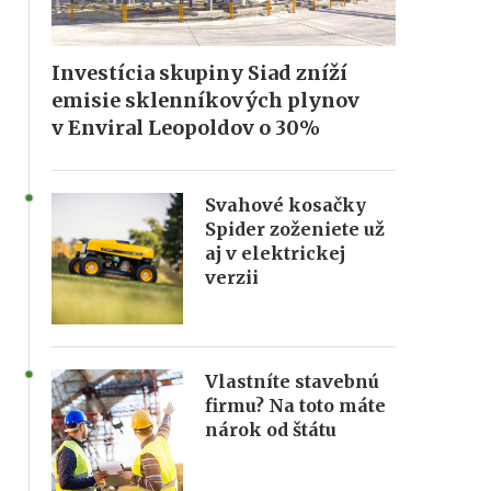
Investícia skupiny Siad zníží
emisie sklenníkových plynov
v Enviral Leopoldov o 30%
Svahové kosačky
Spider zoženiete už
aj v elektrickej
verzii
Vlastníte stavebnú
firmu? Na toto máte
nárok od štátu