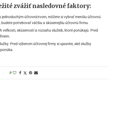
ežité zvážiť nasledovné faktory:
s jednoduchým účtovníctvom, môžete si vybrať menšiu účtovnú
, budete potrebovať väčšiu a skúsenejšiu účtovnú firmu.
ch veľkosti, skúseností a rozsahu služieb, ktoré ponúkajú. Pred
firiem.
užby. Pred výberom účtovnej firmy si ujasnite, aké služby
y ponúka.
0