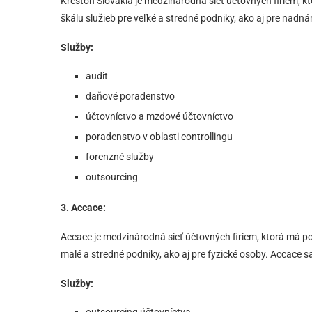
Kreston Slovakia je medzinárodná sieť účtovných firiem, 
škálu služieb pre veľké a stredné podniky, ako aj pre nadn
Služby:
audit
daňové poradenstvo
účtovníctvo a mzdové účtovníctvo
poradenstvo v oblasti controllingu
forenzné služby
outsourcing
3. Accace:
Accace je medzinárodná sieť účtovných firiem, ktorá má p
malé a stredné podniky, ako aj pre fyzické osoby. Accace 
Služby: