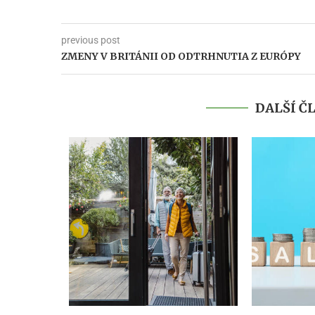
previous post
ZMENY V BRITÁNII OD ODTRHNUTIA Z EURÓPY
DALŠÍ Č