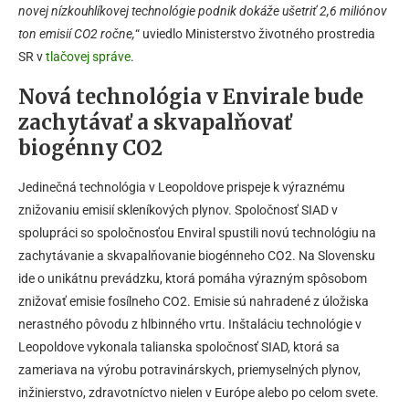
novej nízkouhlíkovej technológie podnik dokáže ušetriť 2,6 miliónov
ton emisií CO2 ročne,
“ uviedlo Ministerstvo životného prostredia
SR v
tlačovej správe
.
Nová technológia v Envirale bude
zachytávať a skvapalňovať
biogénny CO2
Jedinečná technológia v Leopoldove prispeje k výraznému
znižovaniu emisií skleníkových plynov. Spoločnosť SIAD v
spolupráci so spoločnosťou Enviral spustili novú technológiu na
zachytávanie a skvapalňovanie biogénneho CO2. Na Slovensku
ide o unikátnu prevádzku, ktorá pomáha výrazným spôsobom
znižovať emisie fosílneho CO2. Emisie sú nahradené z úložiska
nerastného pôvodu z hlbinného vrtu. Inštaláciu technológie v
Leopoldove vykonala talianska spoločnosť SIAD, ktorá sa
zameriava na výrobu potravinárskych, priemyselných plynov,
inžinierstvo, zdravotníctvo nielen v Európe alebo po celom svete.