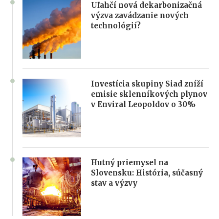
Uľahčí nová dekarbonizačná
výzva zavádzanie nových
technológií?
Investícia skupiny Siad zníží
emisie sklenníkových plynov
v Enviral Leopoldov o 30%
Hutný priemysel na
Slovensku: História, súčasný
stav a výzvy