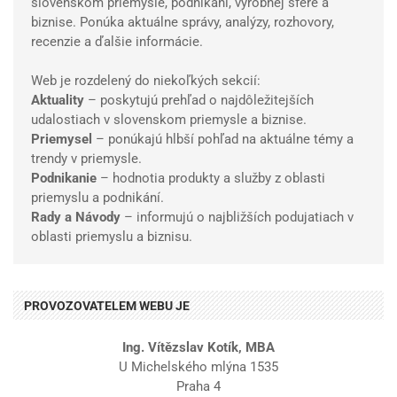
slovenskom priemysle, podnikaní, výrobnej sfére a
biznise. Ponúka aktuálne správy, analýzy, rozhovory,
recenzie a ďalšie informácie.
Web je rozdelený do niekoľkých sekcií:
Aktuality
– poskytujú prehľad o najdôležitejších
udalostiach v slovenskom priemysle a biznise.
Priemysel
– ponúkajú hlbší pohľad na aktuálne témy a
trendy v priemysle.
Podnikanie
– hodnotia produkty a služby z oblasti
priemyslu a podnikání.
Rady a Návody
– informujú o najbližších podujatiach v
oblasti priemyslu a biznisu.
PROVOZOVATELEM WEBU JE
Ing. Vítězslav Kotík, MBA
U Michelského mlýna 1535
Praha 4