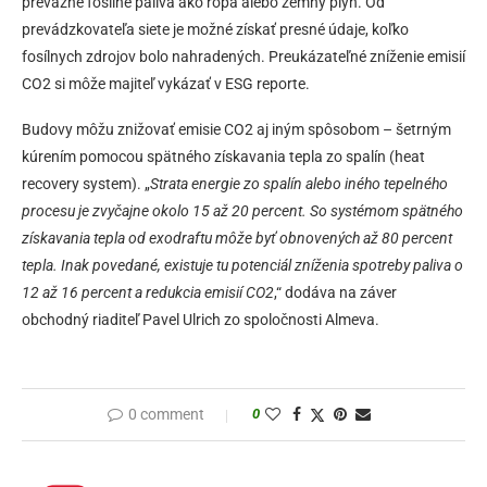
prevažne fosílne palivá ako ropa alebo zemný plyn. Od
prevádzkovateľa siete je možné získať presné údaje, koľko
fosílnych zdrojov bolo nahradených. Preukázateľné zníženie emisií
CO2 si môže majiteľ vykázať v ESG reporte.
Budovy môžu znižovať emisie CO2 aj iným spôsobom – šetrným
kúrením pomocou spätného získavania tepla zo spalín (heat
recovery system). „
Strata energie zo spalín alebo iného tepelného
procesu je zvyčajne okolo 15 až 20 percent. So systémom spätného
získavania tepla od exodraftu môže byť obnovených až 80 percent
tepla. Inak povedané, existuje tu potenciál zníženia spotreby paliva o
12 až 16 percent a redukcia emisií CO2
,“ dodáva na záver
obchodný riaditeľ Pavel Ulrich zo spoločnosti Almeva.
0 comment
0