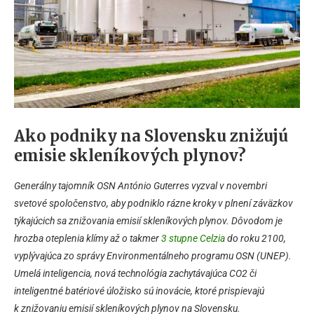
Ako podniky na Slovensku znižujú
emisie skleníkových plynov?
Generálny tajomník OSN António Guterres vyzval v novembri
svetové spoločenstvo, aby podniklo rázne kroky v plnení záväzkov
týkajúcich sa znižovania emisií skleníkových plynov. Dôvodom je
hrozba oteplenia klímy až o takmer
3 stupne Celzia
do roku 2100,
vyplývajúca zo správy Environmentálneho programu OSN (UNEP).
Umelá inteligencia, nová technológia zachytávajúca CO2 či
inteligentné batériové úložisko sú inovácie, ktoré prispievajú
k znižovaniu emisií skleníkových plynov na Slovensku.