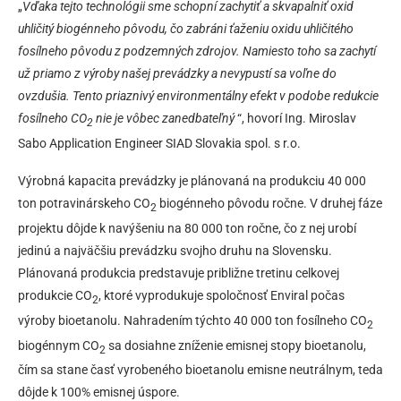
„
Vďaka tejto technológii sme schopní zachytiť a skvapalniť oxid
uhličitý biogénneho pôvodu, čo zabráni ťaženiu oxidu uhličitého
fosílneho pôvodu z podzemných zdrojov. Namiesto toho sa zachytí
už priamo z výroby našej prevádzky a nevypustí sa voľne do
ovzdušia. Tento priaznivý environmentálny efekt v podobe redukcie
fosílneho CO
nie je vôbec zanedbateľný
“, hovorí Ing. Miroslav
2
Sabo Application Engineer SIAD Slovakia spol. s r.o.
Výrobná kapacita prevádzky je plánovaná na produkciu 40 000
ton potravinárskeho CO
biogénneho pôvodu ročne. V druhej fáze
2
projektu dôjde k navýšeniu na 80 000 ton ročne, čo z nej urobí
jedinú a najväčšiu prevádzku svojho druhu na Slovensku.
Plánovaná produkcia predstavuje približne tretinu celkovej
produkcie CO
, ktoré vyprodukuje spoločnosť Enviral počas
2
výroby bioetanolu. Nahradením týchto 40 000 ton fosílneho CO
2
biogénnym CO
sa dosiahne zníženie emisnej stopy bioetanolu,
2
čím sa stane časť vyrobeného bioetanolu emisne neutrálnym, teda
dôjde k 100% emisnej úspore.