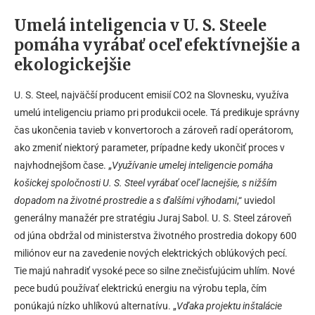
Umelá inteligencia v U. S. Steele
pomáha vyrábať oceľ efektívnejšie a
ekologickejšie
U. S. Steel, najväčší producent emisií CO2 na Slovnesku, využíva
umelú inteligenciu priamo pri produkcii ocele. Tá predikuje správny
čas ukončenia tavieb v konvertoroch a zároveň radí operátorom,
ako zmeniť niektorý parameter, prípadne kedy ukončiť proces v
najvhodnejšom čase. „
Využívanie umelej inteligencie pomáha
košickej spoločnosti U. S. Steel vyrábať oceľ lacnejšie, s nižším
dopadom na životné prostredie a s ďalšími výhodami
,“ uviedol
generálny manažér pre stratégiu Juraj Sabol. U. S. Steel zároveň
od júna obdržal od ministerstva životného prostredia dokopy 600
miliónov eur na zavedenie nových elektrických oblúkových pecí.
Tie majú nahradiť vysoké pece so silne znečisťujúcim uhlím. Nové
pece budú používať elektrickú energiu na výrobu tepla, čím
ponúkajú nízko uhlíkovú alternatívu. „
Vďaka projektu inštalácie