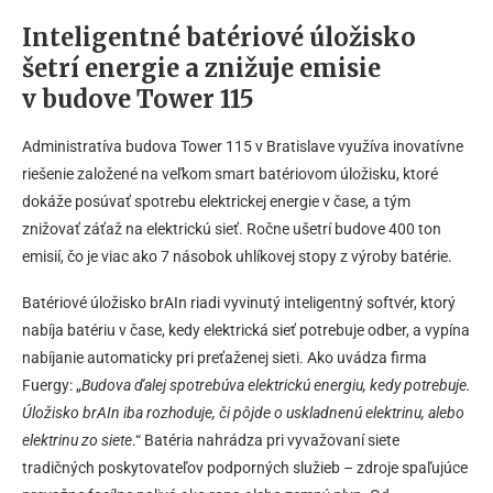
Inteligentné batériové úložisko
šetrí energie a znižuje emisie
v budove Tower 115
Administratíva budova Tower 115 v Bratislave využíva inovatívne
riešenie založené na veľkom smart batériovom úložisku, ktoré
dokáže posúvať spotrebu elektrickej energie v čase, a tým
znižovať záťaž na elektrickú sieť. Ročne ušetrí budove 400 ton
emisií, čo je viac ako 7 násobok uhlíkovej stopy z výroby batérie.
Batériové úložisko brAIn riadi vyvinutý inteligentný softvér, ktorý
nabíja batériu v čase, kedy elektrická sieť potrebuje odber, a vypína
nabíjanie automaticky pri preťaženej sieti. Ako uvádza firma
Fuergy: „
Budova ďalej spotrebúva elektrickú energiu, kedy potrebuje.
Úložisko brAIn iba rozhoduje, či pôjde o uskladnenú elektrinu, alebo
elektrinu zo siete
.“ Batéria nahrádza pri vyvažovaní siete
tradičných poskytovateľov podporných služieb – zdroje spaľujúce